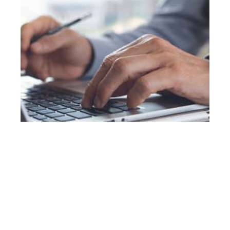
LOGEMENT
Comment déterminer le loyer d’un local
commercial ?
Contact
Mentions Légales
Sitemap
© 2025 | invistita.fr