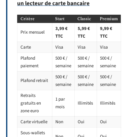
un lecteur de carte bancaire
Critère
Start
Classic
Premium
3,99 €
5,99 €
9,99 €
Prix mensuel
TTC
TTC
TTC
Carte
Visa
Visa
Visa
Plafond
500 € /
500 € /
500 € /
paiement
semaine
semaine
semaine
500 € /
500 € /
500 € /
Plafond retrait
semaine
semaine
semaine
Retraits
1 par
gratuits en
Illimités
Illimités
mois
zone euro
Carte virtuelle
Non
Oui
Oui
Sous-wallets
Non
Oui
Oui