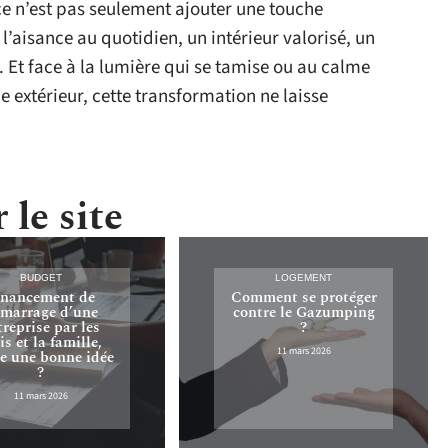
ce n’est pas seulement ajouter une touche
l’aisance au quotidien, un intérieur valorisé, un
 Et face à la lumière qui se tamise ou au calme
extérieur, cette transformation ne laisse
 le site
BUDGET
LOGEMENT
inancement de
Comment se protéger
marrage d’une
contre le Gazumping
treprise par les
?
s et la famille,
11 mars 2026
ce une bonne idée
?
11 mars 2026