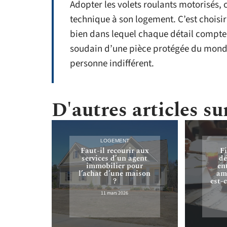
Adopter les volets roulants motorisés, 
technique à son logement. C’est choisir 
bien dans lequel chaque détail compte.
soudain d’une pièce protégée du monde 
personne indifférent.
D'autres articles sur
LOGEMENT
Faut-il recourir aux
F
services d’un agent
dé
immobilier pour
en
l’achat d’une maison
ami
?
est-
11 mars 2026