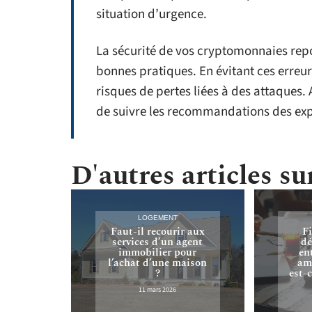
situation d’urgence.
La sécurité de vos cryptomonnaies repos
bonnes pratiques. En évitant ces erreu
risques de pertes liées à des attaques. 
de suivre les recommandations des exp
D'autres articles sur
LOGEMENT
Faut-il recourir aux
F
services d’un agent
dé
immobilier pour
en
l’achat d’une maison
ami
?
est-
11 mars 2026