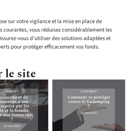
e sur votre vigilance et la mise en place de
rs courantes, vous réduisez considérablement les
Assurez-vous d’utiliser des solutions adaptées et
erts pour protéger efficacement vos fonds.
 le site
BUDGET
LOGEMENT
inancement de
Comment se protéger
marrage d’une
contre le Gazumping
treprise par les
?
s et la famille,
11 mars 2026
ce une bonne idée
?
11 mars 2026